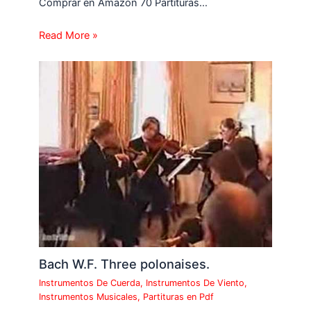
Comprar en Amazon 70 Partituras…
Read More »
Bach W.F. Three polonaises.
Instrumentos De Cuerda
,
Instrumentos De Viento
,
Instrumentos Musicales
,
Partituras en Pdf