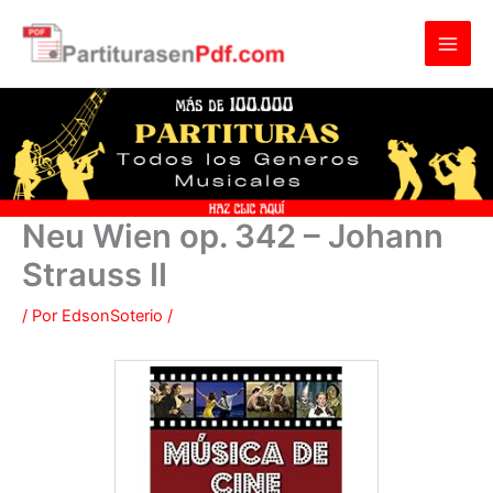
Ir
al
contenido
Neu Wien op. 342 – Johann
Strauss II
/ Por
EdsonSoterio
/