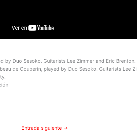
d by Duo Sesoko. Guitarists Lee Zimmer and Eric Brenton.
ombeau de Couperin, played by Duo Sesoko. Guitarists Lee Z
ty.
ción
Entrada siguiente
→