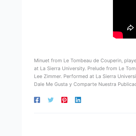
Minuet from Le Tombeau de Couperin, playe
at La Sierra University. Prelude from Le T
Lee Zimmer. Performed at La Sierra Universi
Dale Me Gusta y Comparte Nuestra Publica