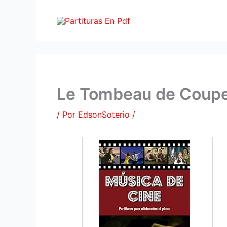
Ir
al
contenido
Le Tombeau de Couper
/ Por
EdsonSoterio
/