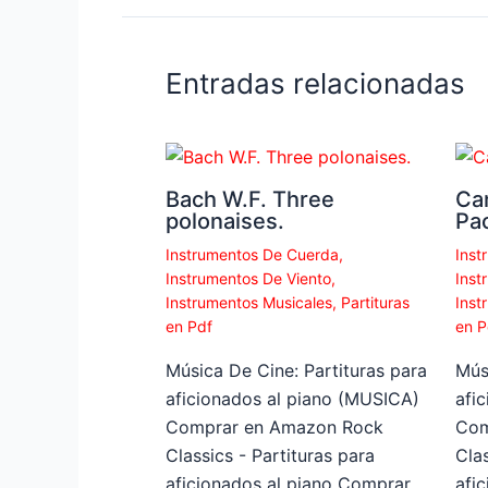
Entradas relacionadas
Bach W.F. Three
Ca
polonaises.
Pa
Instrumentos De Cuerda
,
Inst
Instrumentos De Viento
,
Inst
Instrumentos Musicales
,
Partituras
Inst
en Pdf
en P
Música De Cine: Partituras para
Mús
aficionados al piano (MUSICA)
afi
Comprar en Amazon Rock
Com
Classics - Partituras para
Clas
aficionados al piano Comprar
afi