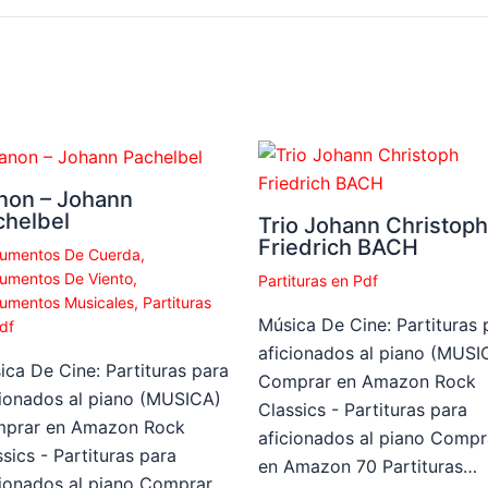
non – Johann
chelbel
Trio Johann Christoph
Friedrich BACH
rumentos De Cuerda
,
rumentos De Viento
,
Partituras en Pdf
rumentos Musicales
,
Partituras
Música De Cine: Partituras 
df
aficionados al piano (MUSI
ica De Cine: Partituras para
Comprar en Amazon Rock
cionados al piano (MUSICA)
Classics - Partituras para
prar en Amazon Rock
aficionados al piano Compr
sics - Partituras para
en Amazon 70 Partituras…
cionados al piano Comprar