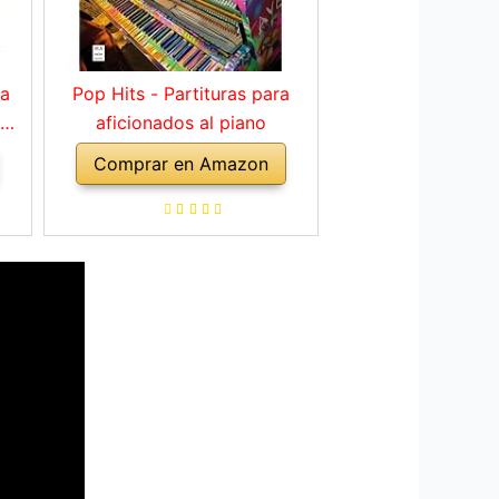
ra
Pop Hits - Partituras para
 de
aficionados al piano
a
Comprar en Amazon
es