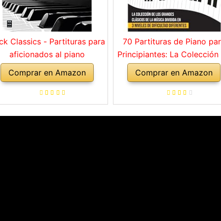
ck Classics - Partituras para
70 Partituras de Piano pa
aficionados al piano
Principiantes: La Colección
los Grandes Clásicos de l
Comprar en Amazon
Comprar en Amazon
Música dividida en 3 Nivel
de dificultad diferentes