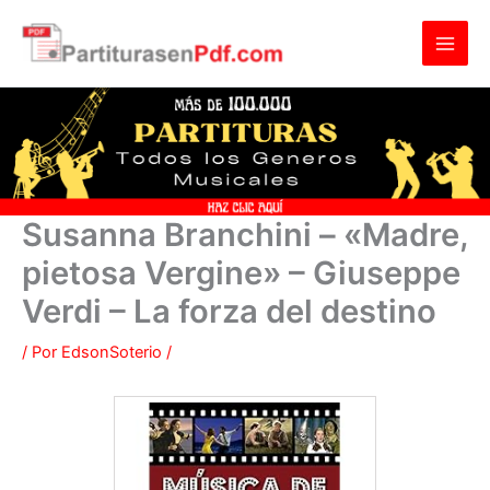
Ir
al
contenido
Susanna Branchini – «Madre,
pietosa Vergine» – Giuseppe
Verdi – La forza del destino
/ Por
EdsonSoterio
/