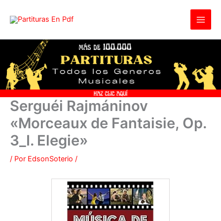
Ir
al
contenido
Serguéi Rajmáninov
«Morceaux de Fantaisie, Op.
3_I. Elegie»
/ Por
EdsonSoterio
/