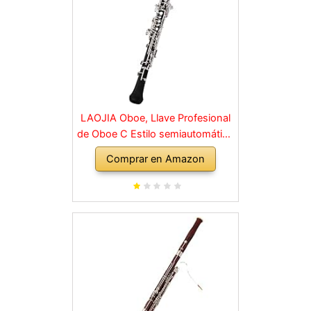
LAOJIA Oboe, Llave Profesional
de Oboe C Estilo semiautomático
Llaves niqueladas Instrumento de
Comprar en Amazon
Viento de Madera con Guantes
de caña de Oboe Estuche de
Cuero Bolsa de Transporte Paño
de Limpieza