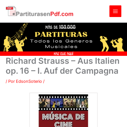
Ir
al
contenido
Richard Strauss – Aus Italien
op. 16 – I. Auf der Campagna
/ Por
EdsonSoterio
/