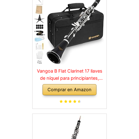
Vangoa B Flat Clarinet 17 llaves
de níquel para principiantes,
juego de clarinete para
Comprar en Amazon
estudiantes con boquilla 4C, kit
de limpieza, estuche rígido,
soporte, 10 cañas y guantes,
negro