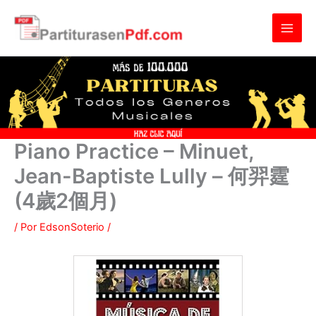
Ir
al
contenido
Piano Practice – Minuet,
Jean-Baptiste Lully – 何羿霆
(4歲2個月)
/ Por
EdsonSoterio
/