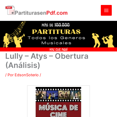
Ir
al
contenido
Lully – Atys – Obertura
(Análisis)
/ Por
EdsonSoterio
/