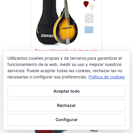
Donner Mandolina Instrumento
en Caoba Mandolina Musical 8
Utilizamos cookies propias y de terceros para garantizar el
funcionamiento de la web, medir su uso y mejorar nuestros
Cuerdas Estilo A Set Mandolinas
Comprar en Amazon
servicios. Puede aceptar todas las cookies, rechazar las no
Tradicional con Afinador Cuerdas
necesarias o configurar sus preferencias.
Política de cookies
Funda y Púas (Sunburst, DML-1)
Aceptar todo
Rechazar
Configurar