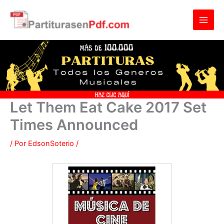
Ir
al
contenido
Let Them Eat Cake 2017 Set
Times Announced
/ Por
EdsonSoterio
/