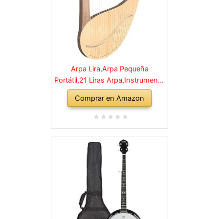
Arpa Lira,Arpa Pequeña
Portátil,21 Liras Arpa,Instrumento
De Cuerda,Instrumento Caoba
Comprar en Amazon
con Cuerdas,Lira,Fácil De
Operar,con Llave De Afinación Y
Cuerdas,for Arpa de Amantes de
la música