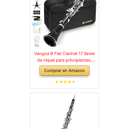
Vangoa B Flat Clarinet 17 llaves
de níquel para principiantes,
juego de clarinete para
Comprar en Amazon
estudiantes con boquilla 4C, kit
de limpieza, estuche rígido,
soporte, 10 cañas y guantes,
negro