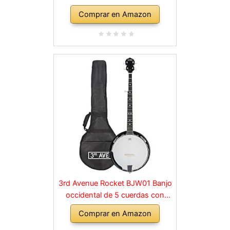
De Cuerda,Instrumento Caoba
Comprar en Amazon
con Cuerdas,Lira,Fácil De
Operar,con Llave De Afinación Y
Cuerdas,for Arpa de Amantes de
la música
3rd Avenue Rocket BJW01 Banjo
occidental de 5 cuerdas con
bolso
Comprar en Amazon