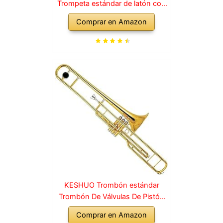
Trompeta estándar de latón con
estuche rígido, guantes, tela,
Comprar en Amazon
boquilla 7C, instrumentos
musicales para estudiantes
principiantes o niños
experimentados
KESHUO Trombón estándar
Trombón De Válvulas De Pistón
De Llave C Lacado Dorado
Comprar en Amazon