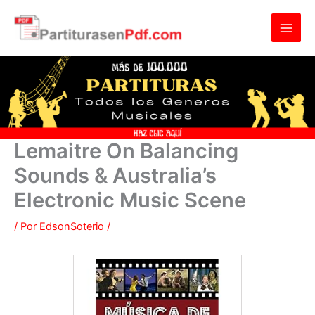
Ir
al
contenido
Lemaitre On Balancing
Sounds & Australia’s
Electronic Music Scene
/ Por
EdsonSoterio
/