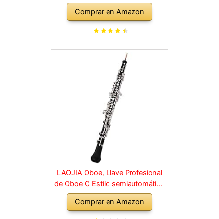
juego de clarinete para
Comprar en Amazon
estudiantes con boquilla 4C, kit
de limpieza, estuche rígido,
soporte, 10 cañas y guantes,
negro
LAOJIA Oboe, Llave Profesional
de Oboe C Estilo semiautomático
Llaves niqueladas Instrumento de
Comprar en Amazon
Viento de Madera con Guantes
de caña de Oboe Estuche de