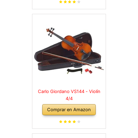
para hombro, maletín, abeto
natural
Carlo Giordano VS144 - Violín
4/4
Comprar en Amazon