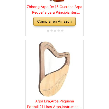
Zhirong Arpa De 15 Cuerdas Arpa
Pequeña para Principiantes
Instrumentos De Cuerda De
Comprar en Amazon
Madera con Llave Ajustable Bolsa
Negra con (Color : Brown, Size :
40 * 60cm)
Arpa Lira,Arpa Pequeña
Portátil,21 Liras Arpa,Instrumento