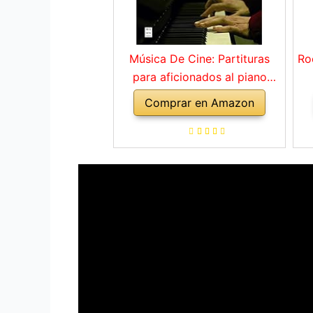
Música De Cine: Partituras
Ro
para aficionados al piano
(MUSICA)
Comprar en Amazon