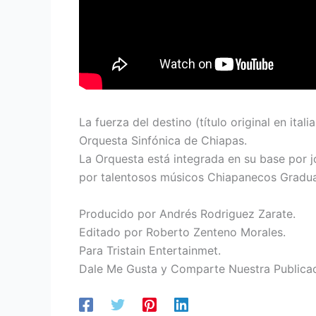
La fuerza del destino (título original en it
Orquesta Sinfónica de Chiapas.
La Orquesta está integrada en su base por j
por talentosos músicos Chiapanecos Gradua
Producido por Andrés Rodriguez Zarate.
Editado por Roberto Zenteno Morales.
Para Tristain Entertainmet.
Dale Me Gusta y Comparte Nuestra Publica