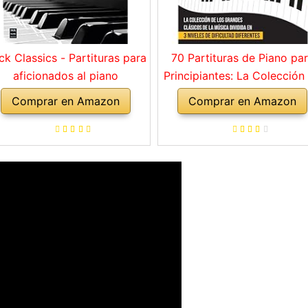
ck Classics - Partituras para
70 Partituras de Piano pa
aficionados al piano
Principiantes: La Colección
los Grandes Clásicos de l
Comprar en Amazon
Comprar en Amazon
Música dividida en 3 Nivel
de dificultad diferentes