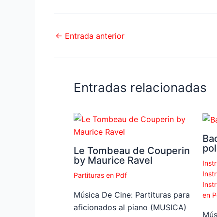
←
Entrada anterior
Entradas relacionadas
Ba
pol
Le Tombeau de Couperin
by Maurice Ravel
Inst
Inst
Partituras en Pdf
Inst
Música De Cine: Partituras para
en P
aficionados al piano (MUSICA)
Mús