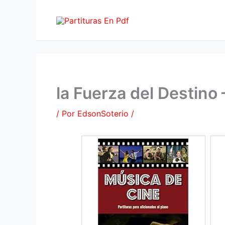
Ir
al
contenido
la Fuerza del Destino
/ Por
EdsonSoterio
/