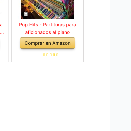
ra
Pop Hits - Partituras para
 de
aficionados al piano
a
Comprar en Amazon
es