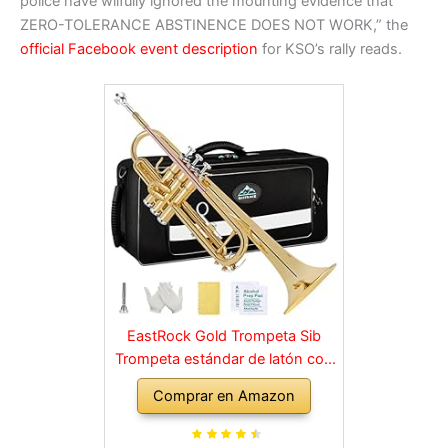
police have wilfully ignored the mounting evidence that
ZERO-TOLERANCE ABSTINENCE DOES NOT WORK,” the
official Facebook event description
for KSO’s rally reads.
EastRock Gold Trompeta Sib
Trompeta estándar de latón con
estuche rígido, guantes, tela,
Comprar en Amazon
boquilla 7C, instrumentos
musicales para estudiantes