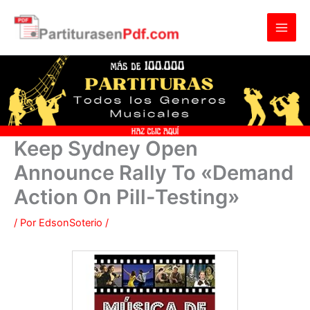
Ir
al
contenido
Keep Sydney Open
Announce Rally To «Demand
Action On Pill-Testing»
/ Por
EdsonSoterio
/