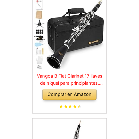
Vangoa B Flat Clarinet 17 llaves
de níquel para principiantes,
juego de clarinete para
Comprar en Amazon
estudiantes con boquilla 4C, kit
de limpieza, estuche rígido,
soporte, 10 cañas y guantes,
negro