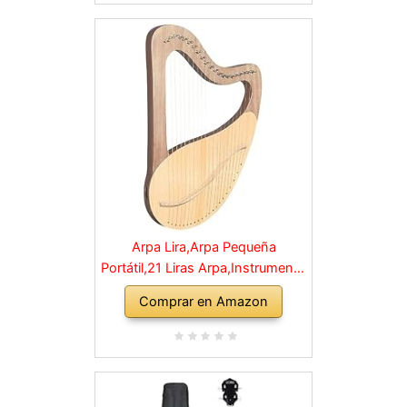
Arpa Lira,Arpa Pequeña
Portátil,21 Liras Arpa,Instrumento
De Cuerda,Instrumento Caoba
Comprar en Amazon
con Cuerdas,Lira,Fácil De
Operar,con Llave De Afinación Y
Cuerdas,for Arpa de Amantes de
la música