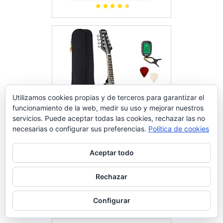
Concierto, Púas, Correa de
Sintonizador de Cuerdas
Utilizamos cookies propias y de terceros para garantizar el
funcionamiento de la web, medir su uso y mejorar nuestros
servicios. Puede aceptar todas las cookies, rechazar las no
necesarias o configurar sus preferencias.
Política de cookies
Donner Mandolina Instrumento
Aceptar todo
en Caoba Mandolina Musical 8
Cuerdas Estilo A Set Mandolinas
Rechazar
Comprar en Amazon
Tradicional con Afinador Cuerdas
Funda y Púas (Sunburst, DML-1)
Configurar