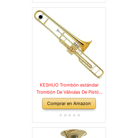
principiantes o niños
experimentados
KESHUO Trombón estándar
Trombón De Válvulas De Pistón
De Llave C Lacado Dorado
Comprar en Amazon