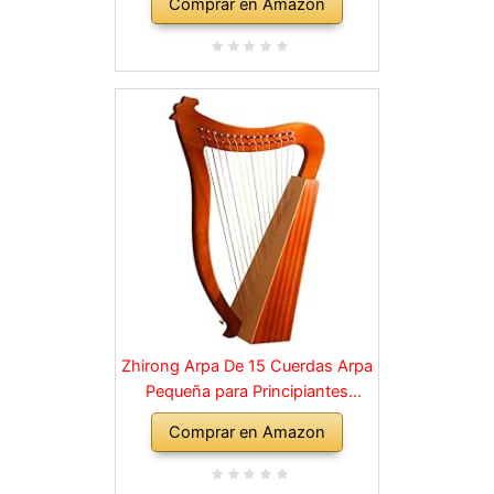
Comprar en Amazon
tallados, símbolos fonéticos,
para amantes de la música,
principiantes, etc
Zhirong Arpa De 15 Cuerdas Arpa
Pequeña para Principiantes
Instrumentos De Cuerda De
Comprar en Amazon
Madera con Llave Ajustable Bolsa
Negra con (Color : Brown, Size :
40 * 60cm)