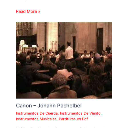
Read More »
Canon – Johann Pachelbel
Instrumentos De Cuerda
,
Instrumentos De Viento
,
Instrumentos Musicales
,
Partituras en Pdf