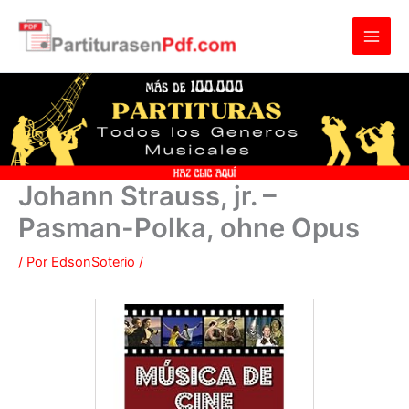
Ir
al
contenido
Johann Strauss, jr. –
Pasman-Polka, ohne Opus
/ Por
EdsonSoterio
/