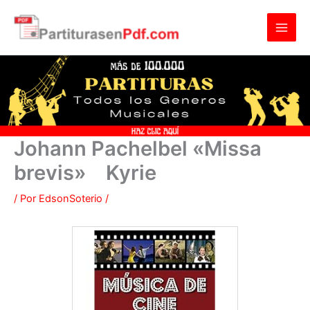
Ir
al
contenido
Johann Pachelbel «Missa
brevis» Kyrie
/ Por
EdsonSoterio
/