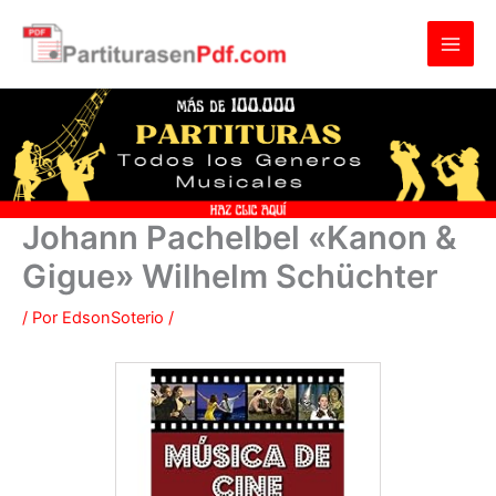
Ir
al
contenido
Johann Pachelbel «Kanon &
Gigue» Wilhelm Schüchter
/ Por
EdsonSoterio
/