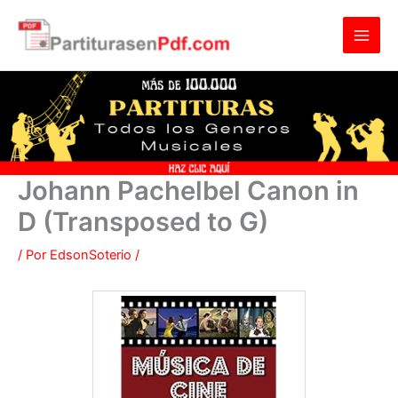
Ir
al
contenido
Johann Pachelbel Canon in
D (Transposed to G)
/ Por
EdsonSoterio
/