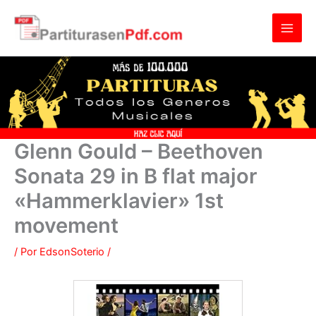
Ir
al
contenido
Glenn Gould – Beethoven
Sonata 29 in B flat major
«Hammerklavier» 1st
movement
/ Por
EdsonSoterio
/