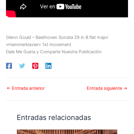
Glenn Gould – Beethoven Sonata 29 in B flat major
«Hammerklavier» 1st movement
Dale Me Gusta y Comparte Nuestra Publicación
←
Entrada anterior
Entrada siguiente
→
Entradas relacionadas