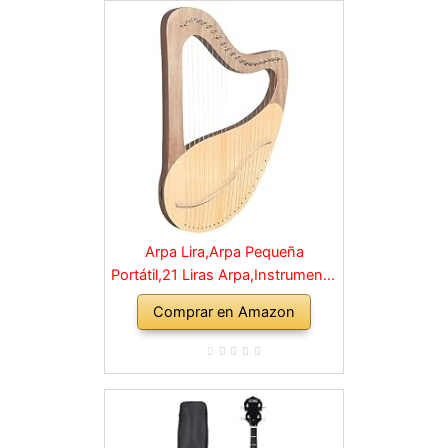
Arpa Lira,Arpa Pequeña
Portátil,21 Liras Arpa,Instrumento
De Cuerda,Instrumento Caoba
Comprar en Amazon
con Cuerdas,Lira,Fácil De
Operar,con Llave De Afinación Y
Cuerdas,for Arpa de Amantes de
la música