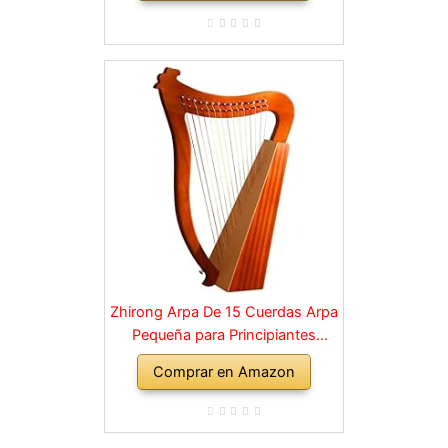
para amantes de la música,
principiantes, etc
Zhirong Arpa De 15 Cuerdas Arpa
Pequeña para Principiantes
Instrumentos De Cuerda De
Comprar en Amazon
Madera con Llave Ajustable Bolsa
Negra con (Color : Brown, Size :
40 * 60cm)