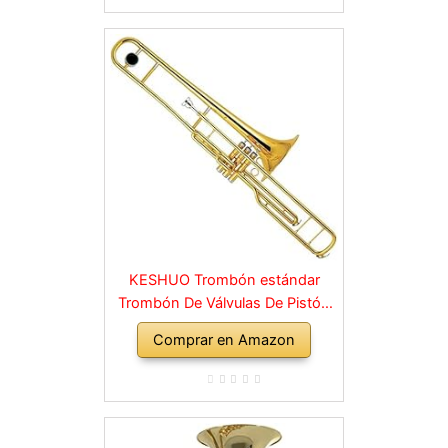
principiantes o niños
experimentados
KESHUO Trombón estándar
Trombón De Válvulas De Pistón
De Llave C Lacado Dorado
Comprar en Amazon