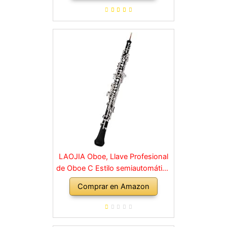
de limpieza, estuche rígido,
soporte, 10 cañas y guantes,
negro
LAOJIA Oboe, Llave Profesional
de Oboe C Estilo semiautomático
Llaves niqueladas Instrumento de
Comprar en Amazon
Viento de Madera con Guantes
de caña de Oboe Estuche de
Cuero Bolsa de Transporte Paño
de Limpieza