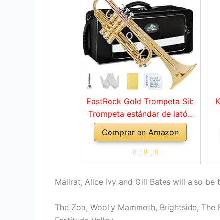
EastRock Gold Trompeta Sib
K
Trompeta estándar de latón
con estuche rígido, guantes,
Comprar en Amazon
tela, boquilla 7C, instrumentos
musicales para estudiantes
principiantes o niños
experimentados
Mallrat, Alice Ivy and Gill Bates will also be 
The Zoo, Woolly Mammoth, Brightside, The Fo