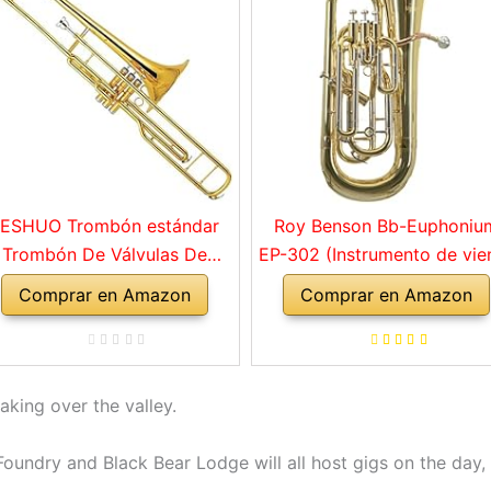
ESHUO Trombón estándar
Roy Benson Bb-Euphoniu
Trombón De Válvulas De
EP-302 (Instrumento de vie
Pistón De Llave C Lacado
profesional, con tudel de la
Comprar en Amazon
Comprar en Amazon
Dorado
dorado, correderas exterio
de alpaca, válvulas de ace
inoxidable, con estuche d
forma cómoda)
taking over the valley.
undry and Black Bear Lodge will all host gigs on the day, 