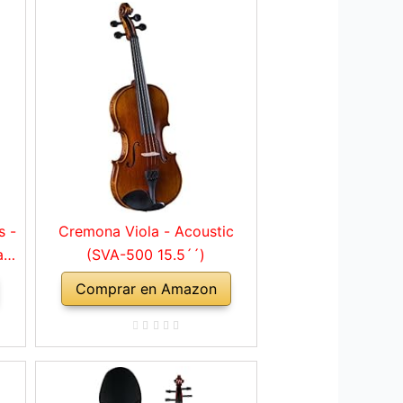
s -
Cremona Viola - Acoustic
a
(SVA-500 15.5´´)
Comprar en Amazon