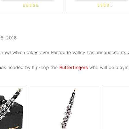
de dificultad diferentes
5, 2016
Crawl which takes over Fortitude Valley has announced its 
gends headed by hip-hop trio
Butterfingers
who will be playin