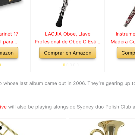
arinet 17
LAOJIA Oboe, Llave
Instrum
l para
Profesional de Oboe C Estilo
Madera Co
juego de
semiautomático Llaves
De Madera
mazon
Comprar en Amazon
Comp
diantes con
niqueladas Instrumento de
Estuch
 limpieza,
Viento de Madera con Guantes
Musica
oporte, 10
de caña de Oboe Estuche de
Orquesta
, negro
Cuero Bolsa de Transporte
roup whose last album came out in 2006. They’re gearing up 
Paño de Limpieza
ive
will also be playing alongside Sydney duo Polish Club 