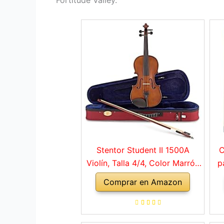
Fortitude Valley.
Stentor Student II 1500A
C
Violín, Talla 4/4, Color Marrón
p
Rojo
Comprar en Amazon
a
ho