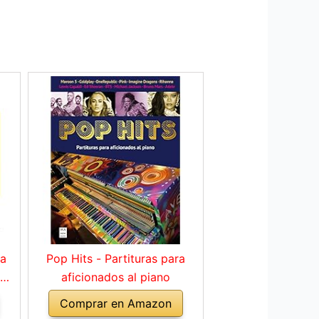
ra
Pop Hits - Partituras para
 de
aficionados al piano
a
Comprar en Amazon
es