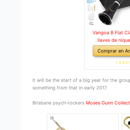
Vangoa B Flat Cl
llaves de níque
principiantes, 
Comprar en A
clarinete para estu
boquilla 4C, kit de
estuche rígido, s
cañas y guantes
It will be the start of a big year for the g
something from that in early 2017.
Brisbane psych-rockers
Moses Gunn Collect