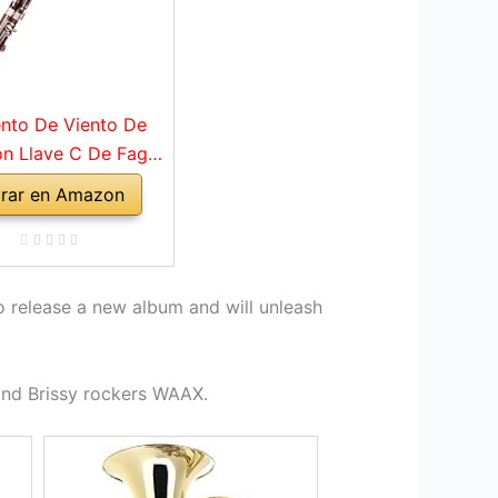
ento De Viento De
n Llave C De Fagot
 Con Accesorios De
rar en Amazon
e, Instrumentos
les De Banda Y
 De Viento Madera
to release a new album and will unleash
and Brissy rockers WAAX.