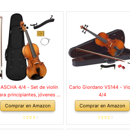
ASCHA 4/4 - Set de violín
Carlo Giordano VS144 - Vio
ara principiantes, jóvenes y
4/4
adultos, violín macizo con
Comprar en Amazon
Comprar en Amazon
rco, colofonia, cuerdas de
repuesto, soporte para
mbro, maletín, abeto natural