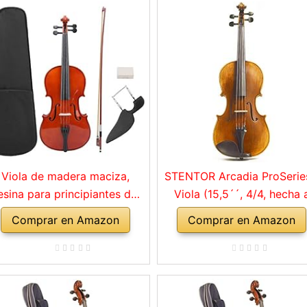
Viola de madera maciza,
STENTOR Arcadia ProSerie
esina para principiantes de
Viola (15,5´´, 4/4, hecha 
viola para instrumentos
mano)
Comprar en Amazon
Comprar en Amazon
sicales para niños y adultos