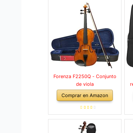
Forenza F2250Q - Conjunto
de viola
r
Comprar en Amazon
mu