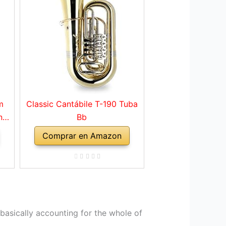
m
Classic Cantábile T-190 Tuba
nto
Bb
tón
Comprar en Amazon
res
ro
e
basically accounting for the whole of