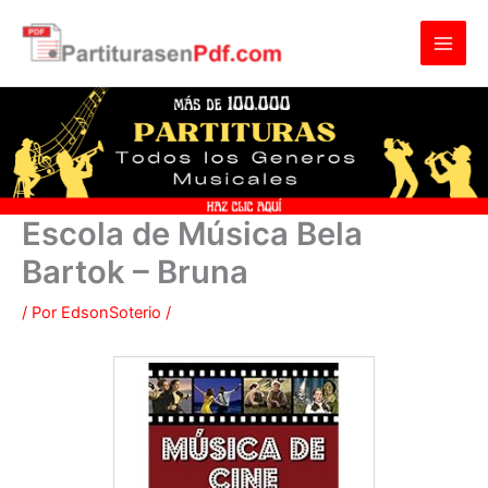
Ir
al
contenido
Escola de Música Bela
Bartok – Bruna
/ Por
EdsonSoterio
/