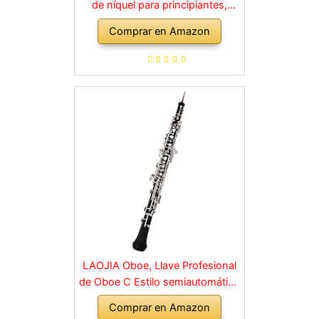
de níquel para principiantes,
juego de clarinete para
Comprar en Amazon
estudiantes con boquilla 4C, kit
de limpieza, estuche rígido,
soporte, 10 cañas y guantes,
negro
LAOJIA Oboe, Llave Profesional
de Oboe C Estilo semiautomático
Llaves niqueladas Instrumento de
Comprar en Amazon
Viento de Madera con Guantes