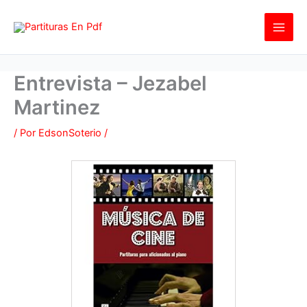
Ir
al
contenido
Entrevista – Jezabel
Martinez
/ Por
EdsonSoterio
/