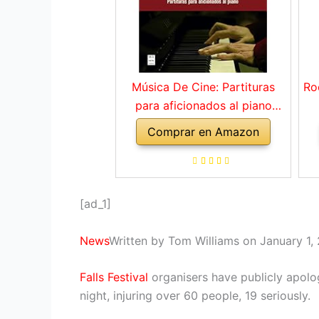
Música De Cine: Partituras
Ro
para aficionados al piano
(MUSICA)
Comprar en Amazon
[ad_1]
News
Written by Tom Williams on January 1,
Falls Festival
organisers have publicly apolo
night, injuring over 60 people, 19 seriously.