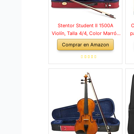
Stentor Student II 1500A
C
Violín, Talla 4/4, Color Marrón
p
Rojo
Comprar en Amazon
a
ho