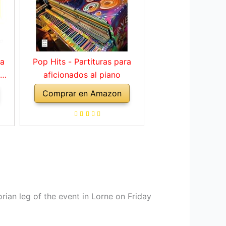
ra
Pop Hits - Partituras para
 de
aficionados al piano
a
Comprar en Amazon
es
rian leg of the event in Lorne on Friday