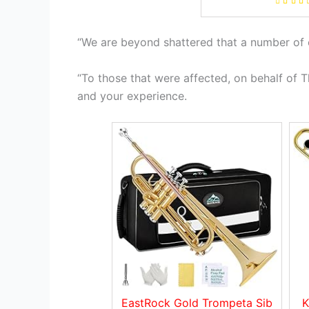
boquilla 4C, kit de
estuche rígido, s
cañas y guantes
“We are beyond shattered that a number of o
“To those that were affected, on behalf of T
and your experience.
EastRock Gold Trompeta Sib
K