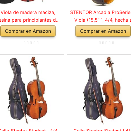
Viola de madera maciza,
STENTOR Arcadia ProSerie
esina para principiantes de
Viola (15,5´´, 4/4, hecha 
viola para instrumentos
mano)
Comprar en Amazon
Comprar en Amazon
sicales para niños y adultos
Cello Stentor Student I 4/4
Cello Stentor Student I 4/