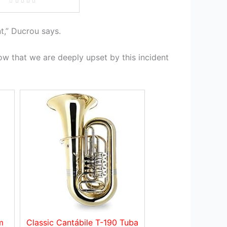
les De Banda Y
 De Viento Madera
t,” Ducrou says.
now that we are deeply upset by this incident
m
Classic Cantábile T-190 Tuba