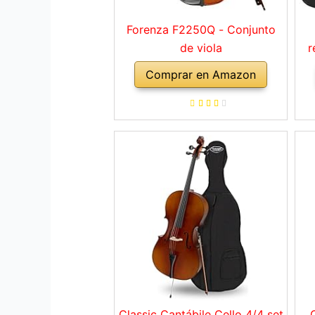
Forenza F2250Q - Conjunto
de viola
r
Comprar en Amazon
mu
Classic Cantábile Cello 4/4 set