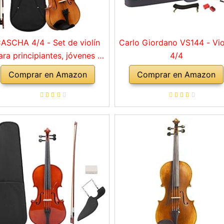
ASCHA 4/4 - Set de violín
Carlo Giordano VS144 - Vio
ara principiantes, jóvenes y
4/4
adultos, violín macizo con
Comprar en Amazon
Comprar en Amazon
rco, colofonia, cuerdas de
repuesto, soporte para
mbro, maletín, abeto natural