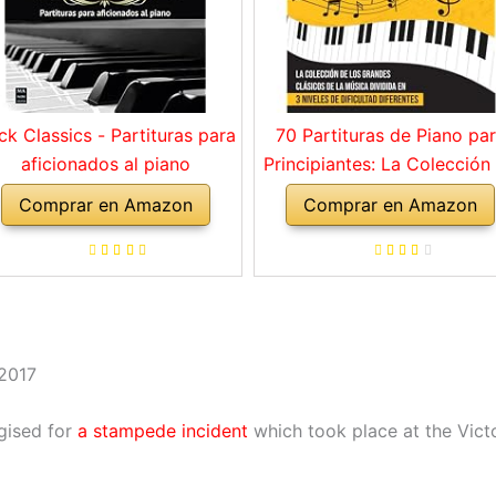
ck Classics - Partituras para
70 Partituras de Piano pa
aficionados al piano
Principiantes: La Colección
los Grandes Clásicos de l
Comprar en Amazon
Comprar en Amazon
Música dividida en 3 Nivel
de dificultad diferentes
 2017
gised for
a stampede incident
which took place at the Victo