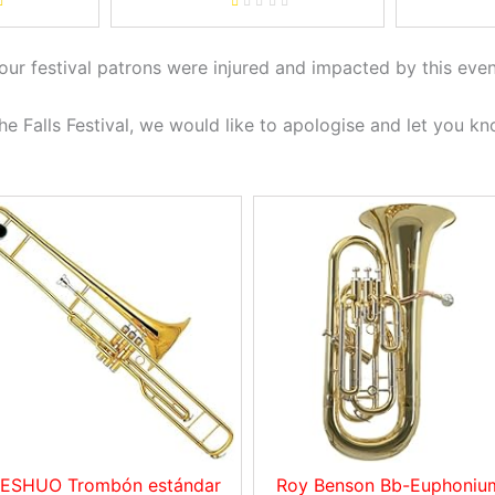
 limpieza,
Viento de Madera con Guantes
Musica
oporte, 10
de caña de Oboe Estuche de
Orquesta
, negro
Cuero Bolsa de Transporte
ur festival patrons were injured and impacted by this even
Paño de Limpieza
he Falls Festival, we would like to apologise and let you k
ESHUO Trombón estándar
Roy Benson Bb-Euphoniu