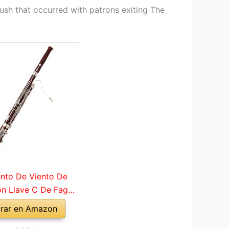
ush that occurred with patrons exiting The
ento De Viento De
n Llave C De Fagot
 Con Accesorios De
rar en Amazon
e, Instrumentos