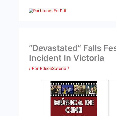
Ir
al
contenido
“Devastated” Falls Fe
Incident In Victoria
/ Por
EdsonSoterio
/