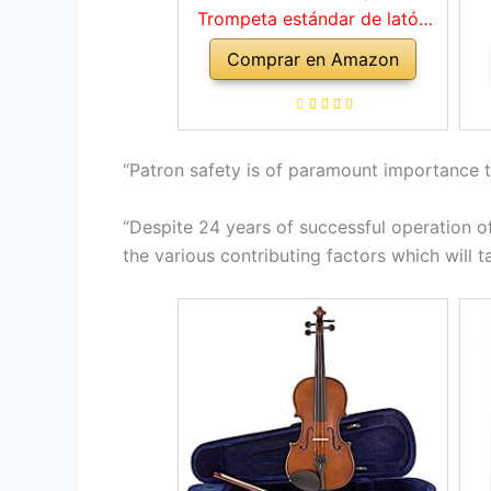
Trompeta estándar de latón
con estuche rígido, guantes,
Comprar en Amazon
tela, boquilla 7C, instrumentos
musicales para estudiantes
principiantes o niños
experimentados
“Patron safety is of paramount importance to
“Despite 24 years of successful operation of 
the various contributing factors which will 