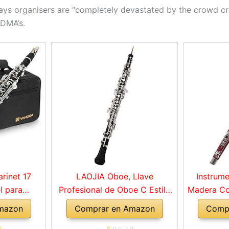
ays organisers are “completely devastated by the crowd cr
 DMA’s.
arinet 17
LAOJIA Oboe, Llave
Instrum
l para
Profesional de Oboe C Estilo
Madera Co
juego de
semiautomático Llaves
De Madera
mazon
Comprar en Amazon
Comp
diantes con
niqueladas Instrumento de
Estuch