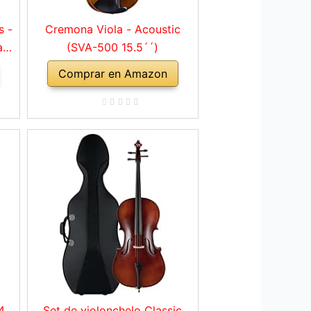
s -
Cremona Viola - Acoustic
a
(SVA-500 15.5´´)
Comprar en Amazon
4
Set de violonchelo Classic