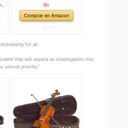
nto
Bb
tón
Comprar en Amazon
res
ro
e
istressing for all.
ident that will require an investigation into
r utmost priority.”