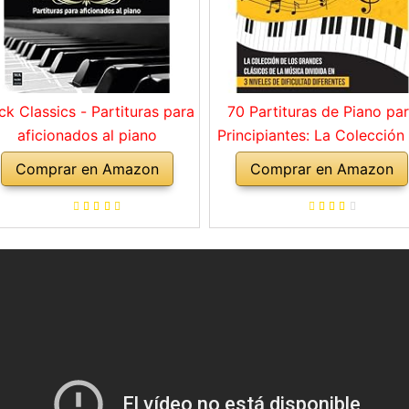
ck Classics - Partituras para
70 Partituras de Piano pa
aficionados al piano
Principiantes: La Colección
los Grandes Clásicos de l
Comprar en Amazon
Comprar en Amazon
Música dividida en 3 Nivel
de dificultad diferentes