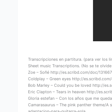
Transcripciones en partitura. (para ver los l
Sheet music Transcriptions. (No se te olvid
Zoe – Soñé http://es.scribd.com/doc/13166
Coldplay – Green eyes http://es.scribd.co
Bob Marley – Could you be loved http://e
Eric Clapton – Tears in heaven http://es.s
Gloria estefan – Con los años que me que
Camarasaurus – The pink panther theme/A sh
adaptacion-para-guitarra-sola