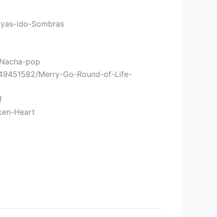
hayas-ido-Sombras
-Nacha-pop
c/149451582/Merry-Go-Round-of-Life-
f
ken-Heart