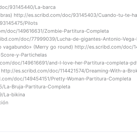
m/doc/93145440/La-barca
Sombras) http://es.scribd.com/doc/93145403/Cuando-tu-te-
/93145475/Pilots
.com/doc/149616631/Zombie-Partitura-Completa
scribd.com/doc/77999039/Lucha-de-gigantes-Antonio-Vega
tillo vagabundo» (Merry go round) http://es.scribd.com/do
Score-y-Partichelas
bd.com/doc/149616691/and-I-love-her-Partitura-completa-pd
 http://es.scribd.com/doc/114421574/Dreaming-With-a-Bro
ibd.com/doc/149454151/Pretty-Woman-Partitura-Completa
5/La-Bruja-Partitura-Completa
9/La-bikina
ción