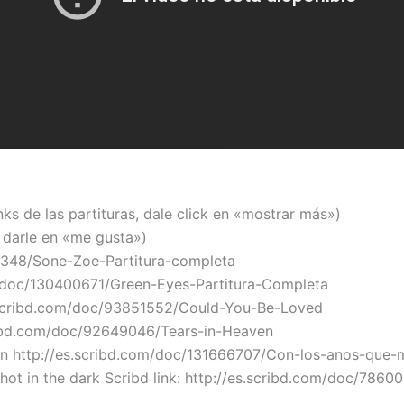
inks de las partituras, dale click en «mostrar más»)
e darle en «me gusta»)
7348/Sone-Zoe-Partitura-completa
m/doc/130400671/Green-Eyes-Partitura-Completa
s.scribd.com/doc/93851552/Could-You-Be-Loved
cribd.com/doc/92649046/Tears-in-Heaven
dan http://es.scribd.com/doc/131666707/Con-los-anos-que
ot in the dark Scribd link: http://es.scribd.com/doc/7860