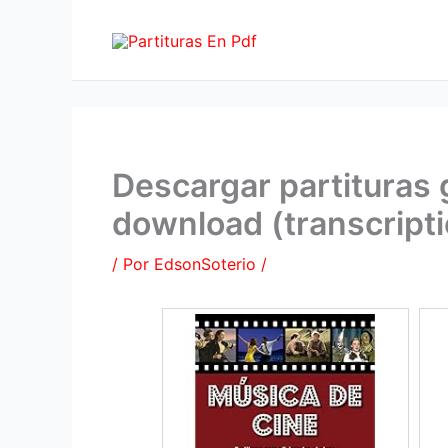
Ir
al
contenido
Descargar partituras 
download (transcript
/ Por
EdsonSoterio
/