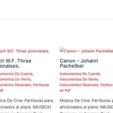
ch W.F. Three
Canon – Johann
onaises.
Pachelbel
rumentos De Cuerda
,
Instrumentos De Cuerda
,
rumentos De Viento
,
Instrumentos De Viento
,
rumentos Musicales
,
Partituras
Instrumentos Musicales
,
Partitur
df
en Pdf
ica De Cine: Partituras para
Música De Cine: Partituras 
cionados al piano (MUSICA)
aficionados al piano (MUSI