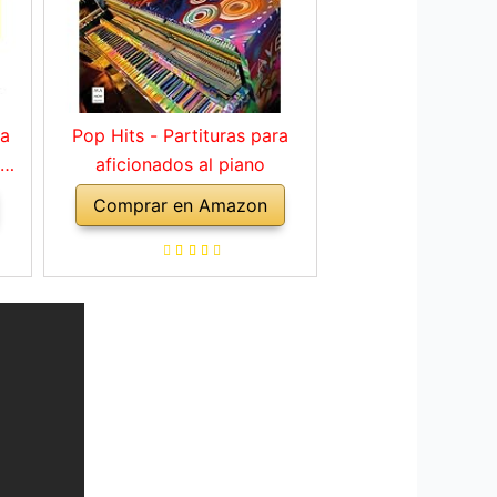
ra
Pop Hits - Partituras para
 de
aficionados al piano
a
Comprar en Amazon
es