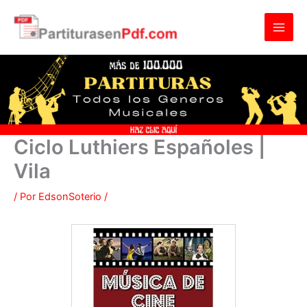
Ir
al
contenido
Ciclo Luthiers Españoles |
Vila
/ Por
EdsonSoterio
/