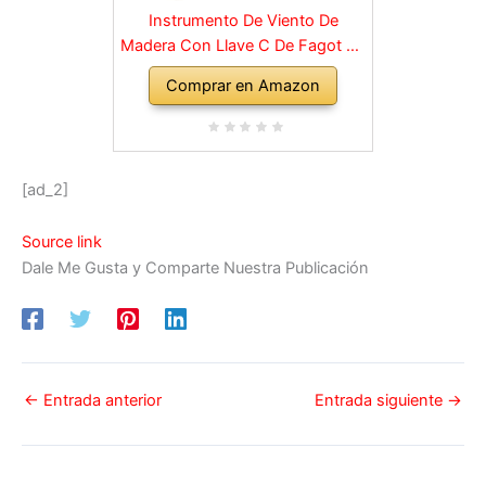
Instrumento De Viento De
Madera Con Llave C De Fagot De
Madera Con Accesorios De
Comprar en Amazon
Estuche, Instrumentos Musicales
De Banda Y Orquesta De Viento
Madera
[ad_2]
Source link
Dale Me Gusta y Comparte Nuestra Publicación
←
Entrada anterior
Entrada siguiente
→