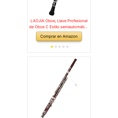
LAOJIA Oboe, Llave Profesional
de Oboe C Estilo semiautomático
Llaves niqueladas Instrumento de
Comprar en Amazon
Viento de Madera con Guantes
de caña de Oboe Estuche de
Cuero Bolsa de Transporte Paño
de Limpieza