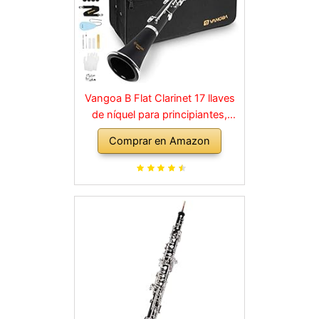
Vangoa B Flat Clarinet 17 llaves
de níquel para principiantes,
juego de clarinete para
Comprar en Amazon
estudiantes con boquilla 4C, kit
de limpieza, estuche rígido,
soporte, 10 cañas y guantes,
negro