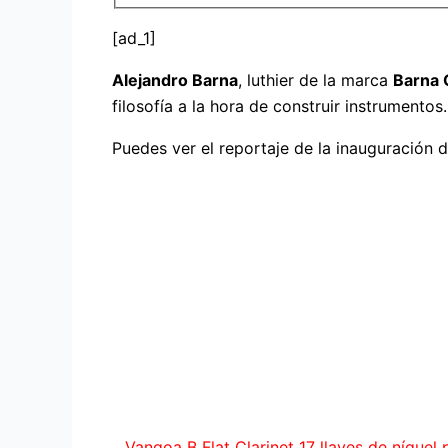
[ad_1]
Alejandro Barna
, luthier de la marca
Barna 
filosofía a la hora de construir instrumentos.
Puedes ver el reportaje de la inauguración 
Vangoa B Flat Clarinet 17 llaves de níquel 