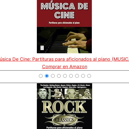
úsica De Cine: Partituras para aficionados al piano (MUSIC
Comprar en Amazon