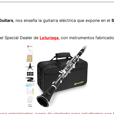
Guitars
, nos enseña la guitarra eléctrica que expone en el
S
del Special Dealer de
Leturiaga
, con instrumentos fabricad
para principiantes, juego de clarinete para estudiantes con b