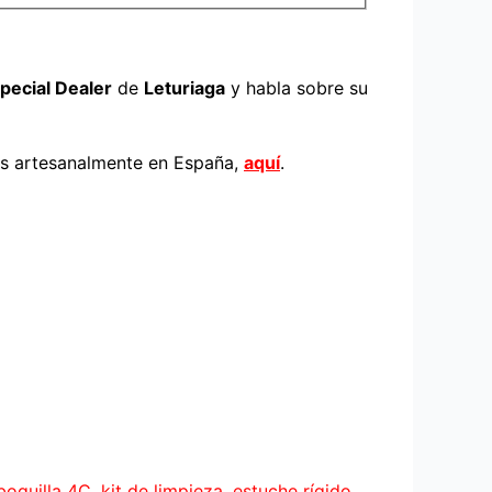
pecial Dealer
de
Leturiaga
y habla sobre su
os artesanalmente en España,
aquí
.
oquilla 4C, kit de limpieza, estuche rígido,