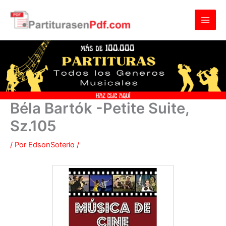
Ir
al
contenido
Béla Bartók -Petite Suite,
Sz.105
/ Por
EdsonSoterio
/