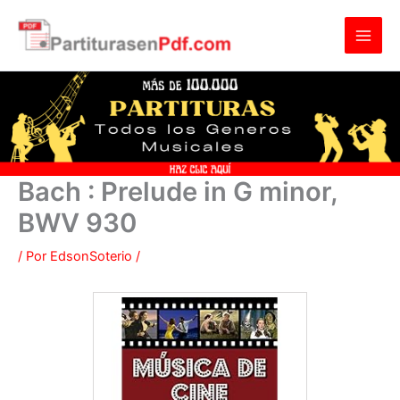
Ir
al
contenido
Bach : Prelude in G minor,
BWV 930
/ Por
EdsonSoterio
/