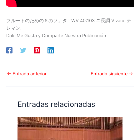
フルートのための６のソナタ TWV 40:103 ニ長調 Vivace テ
レマン.
Dale Me Gusta y Comparte Nuestra Publicación
←
Entrada anterior
Entrada siguiente
→
Entradas relacionadas