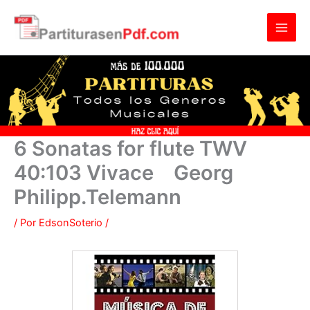
Ir
al
contenido
6 Sonatas for flute TWV
40:103 Vivace Georg
Philipp.Telemann
/ Por
EdsonSoterio
/