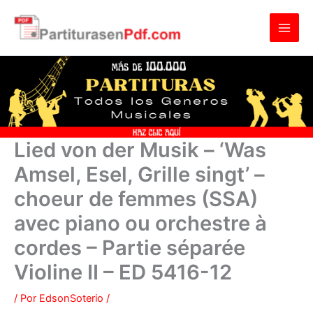
Ir
al
contenido
Lied von der Musik – ‘Was
Amsel, Esel, Grille singt’ –
choeur de femmes (SSA)
avec piano ou orchestre à
cordes – Partie séparée
Violine II – ED 5416-12
/ Por
EdsonSoterio
/