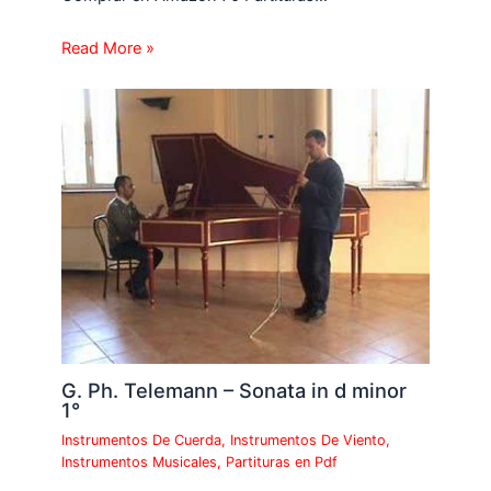
Read More »
G. Ph. Telemann – Sonata in d minor
1°
Instrumentos De Cuerda
,
Instrumentos De Viento
,
Instrumentos Musicales
,
Partituras en Pdf