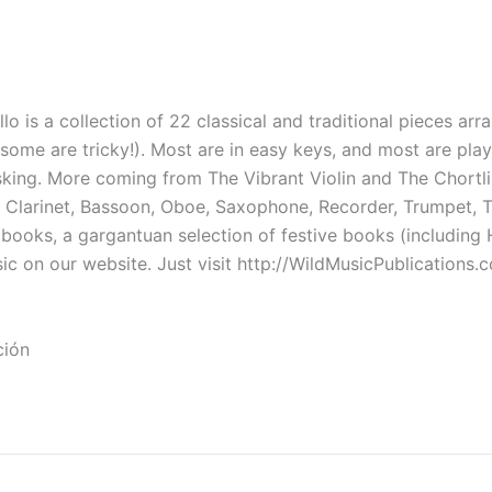
lo is a collection of 22 classical and traditional pieces ar
(some are tricky!). Most are in easy keys, and most are playa
usking. More coming from The Vibrant Violin and The Chortl
, Clarinet, Bassoon, Oboe, Saxophone, Recorder, Trumpet, 
 books, a gargantuan selection of festive books (includin
c on our website. Just visit http://WildMusicPublications.
ción