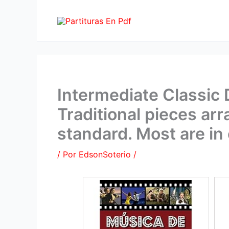
Ir
al
contenido
Intermediate Classic D
Traditional pieces arr
standard. Most are in
/ Por
EdsonSoterio
/