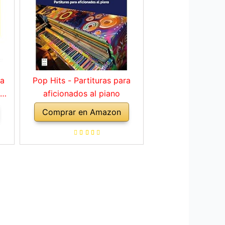
ra
Pop Hits - Partituras para
 de
aficionados al piano
a
Comprar en Amazon
es