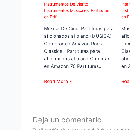
Instrumentos De Viento
,
Inst
Instrumentos Musicales
,
Partituras
Inst
en Pdf
en P
Música De Cine: Partituras para
Mús
aficionados al piano (MUSICA)
afi
Comprar en Amazon Rock
Com
Classics - Partituras para
Clas
aficionados al piano Comprar
afi
en Amazon 70 Partituras…
en 
Read More »
Rea
Deja un comentario
Tu dirección de correo electrónico no será 