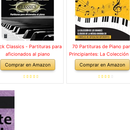
ck Classics - Partituras para
70 Partituras de Piano pa
aficionados al piano
Principiantes: La Colección
los Grandes Clásicos de l
Comprar en Amazon
Comprar en Amazon
Música dividida en 3 Nivel
de dificultad diferentes