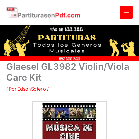
Ir
al
contenido
Glaesel GL3982 Violin/Viola
Care Kit
/ Por
EdsonSoterio
/