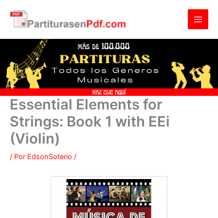
Ir
al
contenido
Essential Elements for
Strings: Book 1 with EEi
(Violin)
/ Por
EdsonSoterio
/